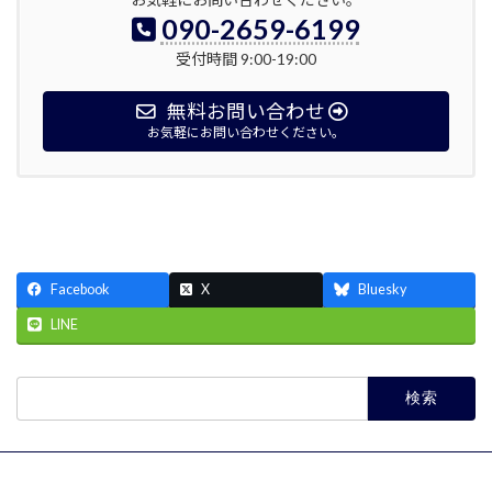
090-2659-6199
受付時間 9:00-19:00
無料お問い合わせ
お気軽にお問い合わせください。
農薬散布代行 農薬散布委託 ドローン農薬散布料金 農薬散布代行費用 殺虫剤散布 殺菌剤散布 薬剤散布 ドローン農薬散布 ドローン空中散布 ドローン肥料散布 肥料散布代
行費用 ドローン肥料散布料金 追肥 殺虫剤散布代行費用 殺菌剤散布代行費用 宮城 岩手 北上 一関 平泉 依頼 価格 ドローン 散布 空中
Facebook
X
Bluesky
LINE
検
索: